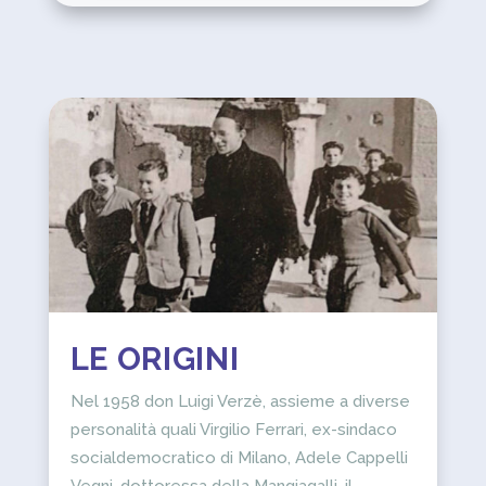
LE ORIGINI
Nel 1958 don Luigi Verzè, assieme a diverse
personalità quali Virgilio Ferrari, ex-sindaco
socialdemocratico di Milano, Adele Cappelli
Vegni, dottoressa della Mangiagalli, il